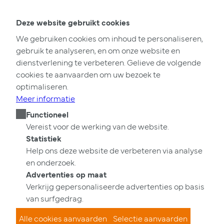
Online
Kopen
Verkopen
Nieuwbouw
Deluxe
Contact
schatting
Cornelis Goeman
Deze website gebruikt cookies
Het pand dat u zoekt is helaas niet meer beschikbaar.
Bekijk ons overige aanbod
Ga naar de startpagina
We gebruiken cookies om inhoud te personaliseren,
gebruik te analyseren, en om onze website en
dienstverlening te verbeteren. Gelieve de volgende
cookies te aanvaarden om uw bezoek te
optimaliseren.
Meer informatie
Functioneel
Vereist voor de werking van de website.
Statistiek
Help ons deze website de verbeteren via analyse
en onderzoek.
Advertenties op maat
Verkrijg gepersonaliseerde advertenties op basis
van surfgedrag.
Alle cookies aanvaarden
Selectie aanvaarden